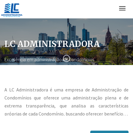
Togg
navig
LC ADMINISTRADORA
Excelência em administração de condomínios
A LC Administradora é uma empresa de Administração de
Condomínios que oferece uma administração plena e de
extrema transparência, que analisa as características
próprias de cada Condomínio, buscando oferecer benefícios e
atingir um alto padrão de qualidade nos serviços prestados
com menor custo possível. Oferecemos um trabalho baseado